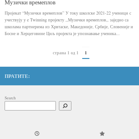
Mузички времеплов
Пројекат “Музички времеплов” У току школске 2021-22 ученици с
учествују у e Twinning пројекту ,,Музички времеплов,, заједно са
школама партнерима из Хрвтаске, Македоније, Србије, Словеније и
Босне и Херцеговине Циљ пројекта је упознавање ученика...
страна 1 од 1
1
ПРАТИТЕ:
Search