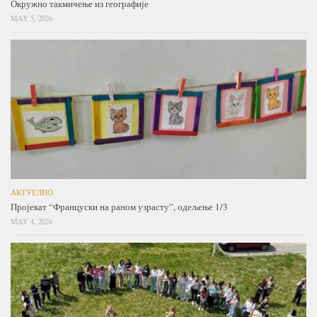
Окружно такмичење из географије
MAY 5, 2026
АКТУЕЛНО
Пројекат “Француски на раном узрасту”, одељење 1/3
MAY 4, 2026