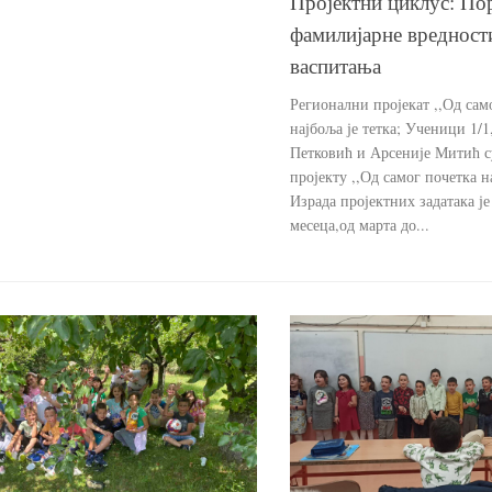
Пројектни циклус: По
фамилијарне вредност
васпитања
Регионални пројекат ,,Од сам
најбоља је тетка; Ученици 1/1
Петковић и Арсеније Митић с
пројекту ,,Од самог почетка на
Израда пројектних задатака је
месеца,од марта до...