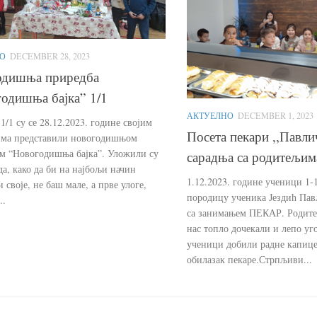
О
DECEMBER 28, 2023
одишња приредба
одишња бајка” 1/1
АКТУЕЛНО
DECEMBER 1, 2023
/1 су се 28.12.2023. године својим
Посета пекари ,,Павли
ма представили новогодишњом
м “Новогодишња бајка”. Уложили су
сарадња са родитељим
да, како да би на најбољи начин
1.12.2023. године ученици 1-
 своје, не баш мале, а прве улоге,
породицу ученика Јездић Пав
..
са занимањем ПЕКАР. Родите
нас топло дочекали и лепо у
ученици добили радне капице
обилазак пекаре.Стрпљиви...