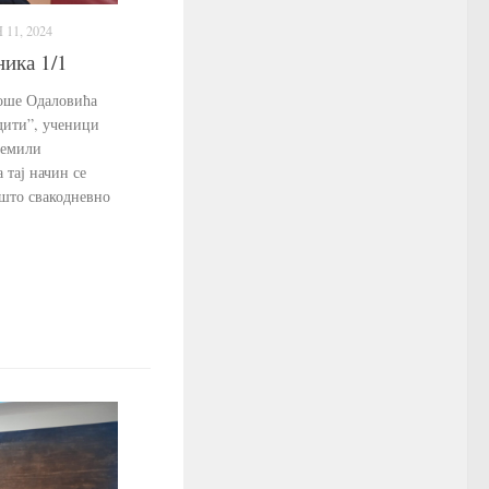
11, 2024
ника 1/1
Моше Одаловића
адити”, ученици
ремили
 тај начин се
 што свакодневно