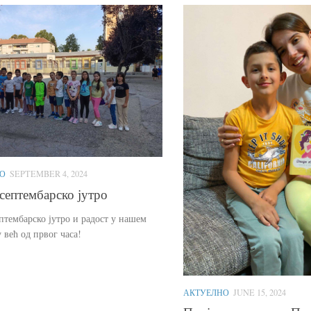
О
SEPTEMBER 4, 2024
септембарско јутро
птембарско јутро и радост у нашем
 већ од првог часа!
АКТУЕЛНО
JUNE 15, 2024