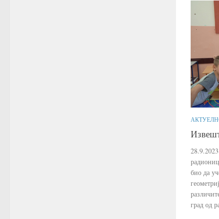
АКТУЕЛН
Извешт
28.9.2023
радиониц
био да у
геометри
различите
град од р