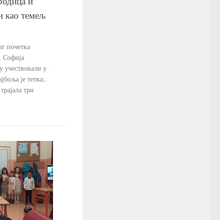
родица и
и као темељ
ог почетка
, Софија
у учествовали у
јбоља је тетка;.
 трајала три