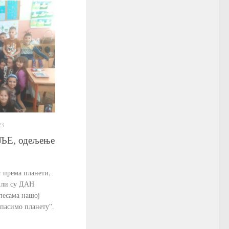
23
Е, одељење
т према планети,
или су ДАН
есама нашој
Спасимо планету”.