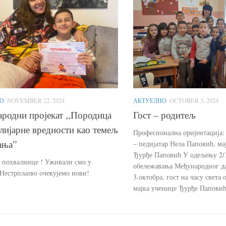
О
NOVEMBER 22, 2024
АКТУЕЛНО
OCTOBER 3, 2024
родни пројекат ,,Породица
Гост – родитељ
лијарне вредности као темељ
Професионална оријентација: 
ања”
– педијатар Нела Паповић, ма
Ђурђе Паповић У одељењу 2/
у похвалнице ! Уживали смо у
обележавања Међународног д
!Нестрпљиво очекујемо нови!
3.октобра, гост на часу света 
мајка ученице Ђурђе Паповић,