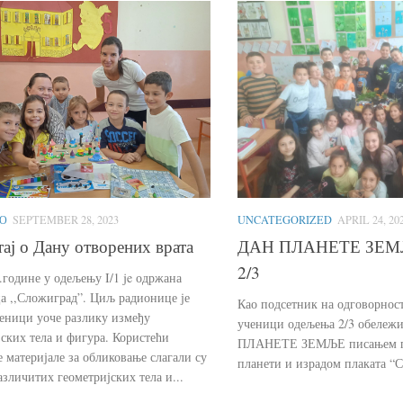
UNCATEGORIZED
APRIL 24, 20
О
SEPTEMBER 28, 2023
ДАН ПЛАНЕТЕ ЗЕМЉ
ај о Дану отворених врата
2/3
.године у одељењу I/1 je одржана
а ,,Сложиград”. Циљ радионице је
Као подсетник на одговорнос
ченици уоче разлику између
ученици одељења 2/3 обележ
јских тела и фигура. Користећи
ПЛАНЕТЕ ЗЕМЉЕ писањем п
 материјале за обликовање слагали су
планети и израдом плаката “
азличитих геометријских тела и...