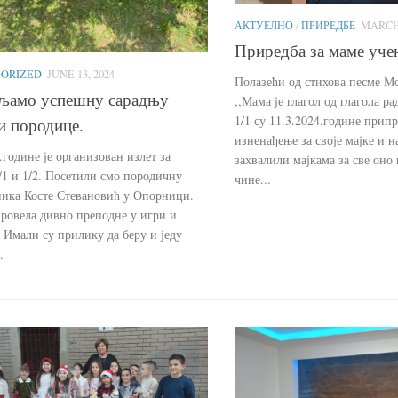
АКТУЕЛНО
/
ПРИРЕДБЕ
MARCH 
Приредба за маме уче
ORIZED
JUNE 13, 2024
Полазећи од стихова песме 
љамо успешну сарадњу
,,Мама је глагол од глагола р
1/1 су 11.3.2024.године прип
и породице.
изненађење за своје мајке и на
.године је организован излет за
захвалили мајкама за све оно
/1 и 1/2. Посетили смо породичну
чине...
ника Косте Стевановић у Опорници.
провела дивно преподне у игри и
 Имали су прилику да беру и једу
.