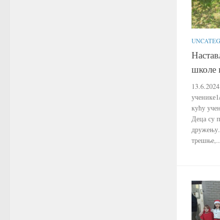
UNCATEG
Настав
школе 
13.6.2024
ученике1
кућу уче
Деца су 
дружењу.
трешње,..