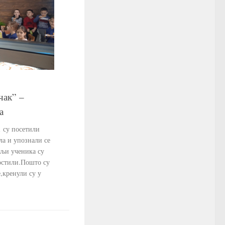
чак” –
а
1 су посетили
ла и упознали се
љи ученика су
гостили.Пошто су
,кренули су у