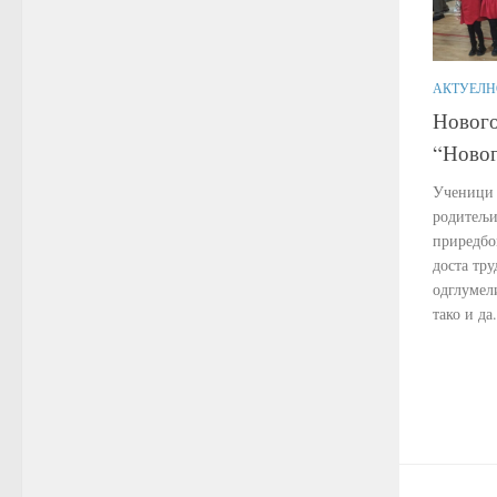
АКТУЕЛН
Новог
“Новог
Ученици 1
родитељи
приредбо
доста тру
одглумели
тако и да.