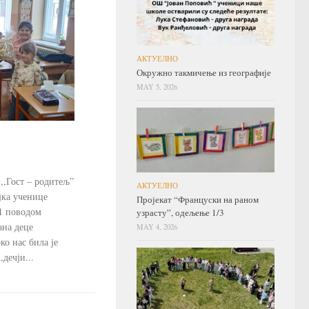
АКТУЕЛНО
Окружно такмичење из географије
MAY 5, 2026
,,Гост – родитељ”
АКТУЕЛНО
јка ученице
Пројекат “Француски на раном
1 поводом
узрасту”, одељење 1/3
ана деце
MAY 4, 2026
око нас била је
дечји...