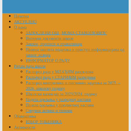
Почетна
АКТУЕЛНО
О нама
ЗАПОСЛЕНИ ОШ „МОМА СТАНОЈЛОВИЋ“
Интерни документи школе
Закони, прописи и правилници
Правна заштита података и приступ информацијама од
јавног значаја
ИНФОРМАТОР О РАДУ
Ритам рада школе
Распоред рада у МЛАЂИМ разредима
Распоред рада у СТАРИЈИМ разредима
Распоред контролних и писмених задатака за 2025. –
2026. школску годину
Школски календар за 2023/2024. годину
Подела одељења у разредној настави
Подела одељења у предметној настави
Стручни активи и тимови
Обавештења
ИЗБОР УЏБЕНИКА
Активности