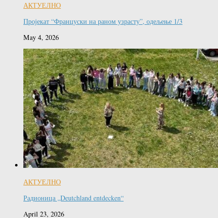
АКТУЕЛНО
Пројекат “Француски на раном узрасту”, одељење 1/3
May 4, 2026
АКТУЕЛНО
Радионица „Deutchland entdecken“
April 23, 2026