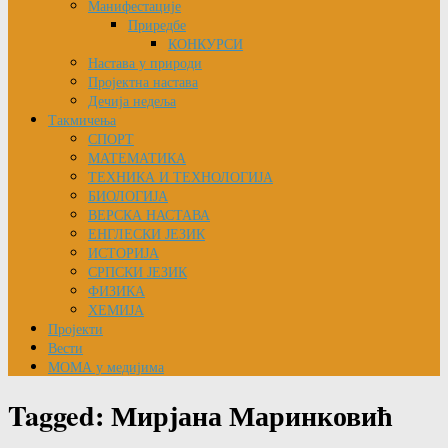
Манифестације
Приредбе
КОНКУРСИ
Настава у природи
Пројектна настава
Дечија недеља
Такмичења
СПОРТ
МАТЕМАТИКА
ТЕХНИКА И ТЕХНОЛОГИЈА
БИОЛОГИЈА
ВЕРСКА НАСТАВА
ЕНГЛЕСКИ ЈЕЗИК
ИСТОРИЈА
СРПСКИ ЈЕЗИК
ФИЗИКА
ХЕМИЈА
Пројекти
Вести
МОМА у медијима
Tagged:
Мирјана Маринковић