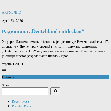
АКТУЕЛНО
April 23, 2026
Радионица „Deutchland entdecken“
У сусрет Данима немачког језика које организује Немачка амбасада 17.
априла је у Другој грагујевачкој гимназији одржана радионица
„Deutchland entdecken“ за ученике основних школа. Учешће су узели
ученици шестог разреда наше школе. . Кроз...
страна 1 од 1
1
Пратите:
Search
Recent Posts
Popular Posts