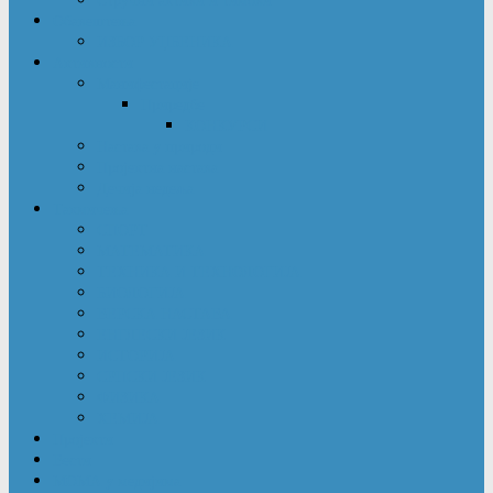
Обавештења
ИЗБОР УЏБЕНИКА
Активности
Манифестације
Приредбе
КОНКУРСИ
Настава у природи
Пројектна настава
Дечија недеља
Такмичења
СПОРТ
МАТЕМАТИКА
ТЕХНИКА И ТЕХНОЛОГИЈА
БИОЛОГИЈА
ВЕРСКА НАСТАВА
ЕНГЛЕСКИ ЈЕЗИК
ИСТОРИЈА
СРПСКИ ЈЕЗИК
ФИЗИКА
ХЕМИЈА
Пројекти
Вести
МОМА у медијима