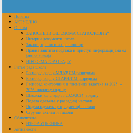
Почетна
АКТУЕЛНО
О нама
ЗАПОСЛЕНИ ОШ „МОМА СТАНОЈЛОВИЋ“
Интерни документи школе
Закони, прописи и правилници
Правна заштита података и приступ информацијама од
јавног значаја
ИНФОРМАТОР О РАДУ
Ритам рада школе
Распоред рада у МЛАЂИМ разредима
Распоред рада у СТАРИЈИМ разредима
Распоред контролних и писмених задатака за 2025. –
2026. школску годину
Школски календар за 2023/2024. годину
Подела одељења у разредној настави
Подела одељења у предметној настави
Стручни активи и тимови
Обавештења
ИЗБОР УЏБЕНИКА
Активности