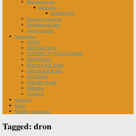
Манифестације
Приредбе
КОНКУРСИ
Настава у природи
Пројектна настава
Дечија недеља
Такмичења
СПОРТ
МАТЕМАТИКА
ТЕХНИКА И ТЕХНОЛОГИЈА
БИОЛОГИЈА
ВЕРСКА НАСТАВА
ЕНГЛЕСКИ ЈЕЗИК
ИСТОРИЈА
СРПСКИ ЈЕЗИК
ФИЗИКА
ХЕМИЈА
Пројекти
Вести
МОМА у медијима
Tagged:
dron