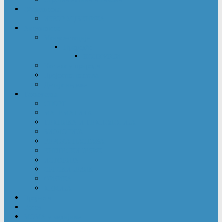
Обавештења
ИЗБОР УЏБЕНИКА
Активности
Манифестације
Приредбе
КОНКУРСИ
Настава у природи
Пројектна настава
Дечија недеља
Такмичења
СПОРТ
МАТЕМАТИКА
ТЕХНИКА И ТЕХНОЛОГИЈА
БИОЛОГИЈА
ВЕРСКА НАСТАВА
ЕНГЛЕСКИ ЈЕЗИК
ИСТОРИЈА
СРПСКИ ЈЕЗИК
ФИЗИКА
ХЕМИЈА
Пројекти
Вести
МОМА у медијима