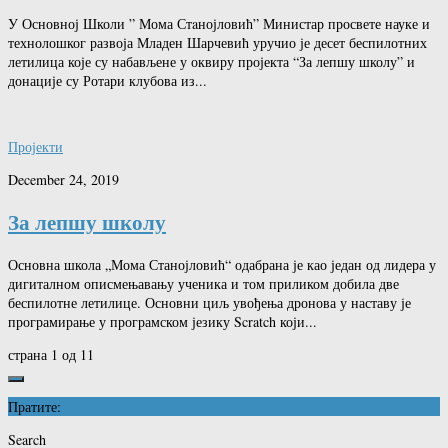
У Основној Школи ” Мома Стaнојловић” Министар просвете науке и
технолошког развоја Младен Шарчевић уручио је десет беспилотних
летилица које су набављене у оквиру пројекта “За лепшу школу” и
донације су Ротари клубова из...
Пројекти
December 24, 2019
За лепшу школу
Основна школа „Мома Станојловић“ одабрана је као један од лидера у
дигиталном описмењавању ученика и том приликом добила две
беспилотне летилице. Основни циљ увођења дронова у наставу је
програмирање у програмском језику Scratch који...
страна 1 од 1
1
Пратите:
Search