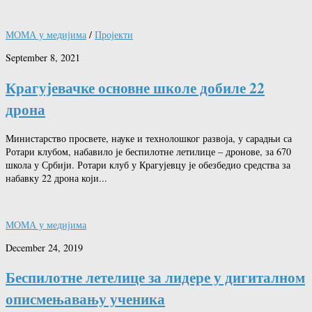
МОМА у медијима
/
Пројекти
September 8, 2021
Крагујевачке основне школе добиле 22
дрона
Министарство просвете, науке и технолошког развоја, у сарадњи са
Ротари клубом, набавило је беспилотне летилице – дронове, за 670
школа у Србији. Ротари клуб у Крагујевцу је обезбедио средства за
набавку 22 дрона који...
МОМА у медијима
December 24, 2019
Беспилотне летелице за лидере у дигиталном
описмењавању ученика